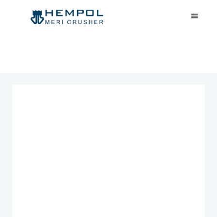
SERIA
MJHS
MULCZER LEŚNY,
FREZ LEŚNY,
Mulczer leśny,
KRUSZARKA