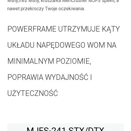
leśny,frez leśny, kruszarka MeriCrusher MJFS spełni, a
nawet przekroczy Twoje oczekiwania.
POWERFRAME UTRZYMUJE KĄTY
UKŁADU NAPĘDOWEGO WOM NA
MINIMALNYM POZIOMIE,
POPRAWIA WYDAJNOŚĆ I
UŻYTECZNOŚĆ
MJFS-241 STX/DTX