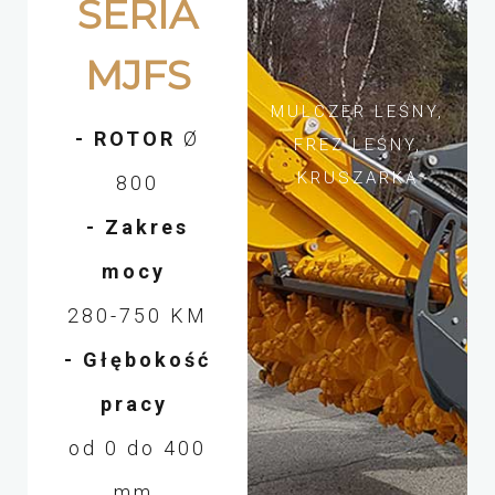
SERIA
MJFS
MULCZER LEŚNY,
- ROTOR
Ø
FREZ LEŚNY,
KRUSZARKA
800
- Zakres
mocy
280
-750 KM
- Głębokość
pracy
od 0 do 400
mm