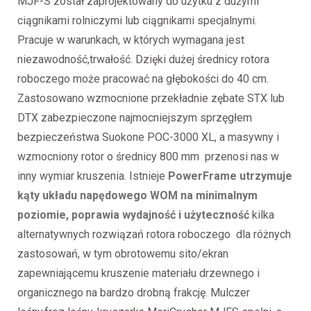
MJF-S został zaprojektowany do użytku z dużymi
ciągnikami rolniczymi lub ciągnikami specjalnymi.
Pracuje w warunkach, w których wymagana jest
niezawodność,trwałość. Dzięki dużej średnicy rotora
roboczego może pracować na głębokości do 40 cm.
Zastosowano wzmocnione przekładnie zębate STX lub
DTX zabezpieczone najmocniejszym sprzęgłem
bezpieczeństwa Suokone POC-3000 XL, a masywny i
wzmocniony rotor o średnicy 800 mm przenosi nas w
inny wymiar kruszenia. Istnieje
PowerFrame utrzymuje
kąty układu napędowego WOM na minimalnym
poziomie, poprawia wydajność i użyteczność
kilka
alternatywnych rozwiązań rotora roboczego dla różnych
zastosowań, w tym obrotowemu sito/ekran
zapewniającemu kruszenie materiału drzewnego i
organicznego na bardzo drobną frakcję. Mulczer