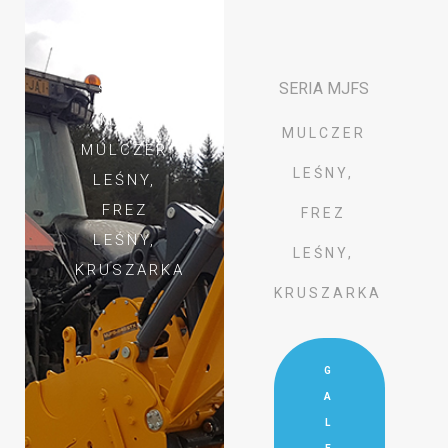
SERIA MJFS
SERIA
MJFS
MULCZER
MULCZER
LEŚNY,
LEŚNY,
FREZ
FREZ
LEŚNY,
LEŚNY,
KRUSZARKA
KRUSZARKA
G
A
L