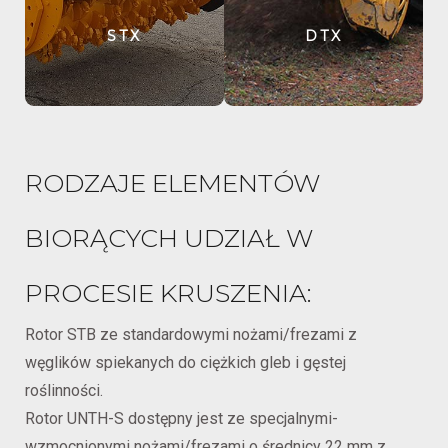
STX
DTX
RODZAJE ELEMENTÓW
BIORĄCYCH UDZIAŁ W
PROCESIE KRUSZENIA:
Rotor STB ze standardowymi nożami/frezami z
węglików spiekanych do ciężkich gleb i gęstej
roślinności.
Rotor UNTH-S dostępny jest ze specjalnymi-
wzmocnionymi nożami/frezami o średnicy 22 mm z