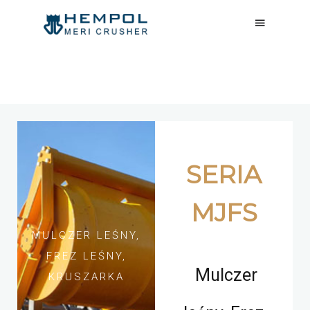
SERIA
MJFS
MULCZER LEŚNY,
FREZ LEŚNY,
Mulczer
KRUSZARKA